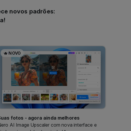
a!
🔥 NOVO
Suas fotos - agora ainda melhores
ero AI Image Upscaler com nova interface e
inda mais modelos locais de IA.