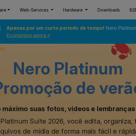
are
Web-Services
Hardware
Downloads
B2
Apenas por um curto período de tempo!
Nero Platinu
Economize agora »
Nero Platinum
Promoção de verã
 máximo suas fotos, vídeos e lembranças
latinum Suite 2026, você edita, organiza,
quivos de mídia de forma mais fácil e rápi
rsos inteligentes de IA e um desconto excl