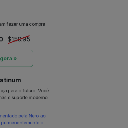
jam fazer uma compra
00
$159.95
gora »
latinum
nça para o futuro. Você
amas e suporte moderno
mentado pela Nero ao
ém permanentemente o
is.
jam estar sempre