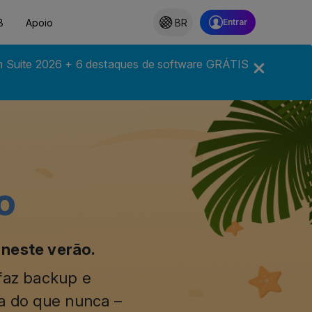
B
Apoio
BR
m Suite 2026 + 6 destaques de software GRÁTIS
o
 neste verão.
 faz backup e
da do que nunca –
usivo de verão.