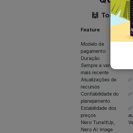
Feature
N
S
Modelo de
P
pagamento
Duração
En
Sempre a versão
✅
mais recente
Atualizações de
✅ 
recursos
Confiabilidade do
✅
planejamento
Estabilidade dos
✅ 
preços
a
Nero TuneItUp,
Ve
Nero AI Image
Upscaler
100 créditos Nero AI
✅