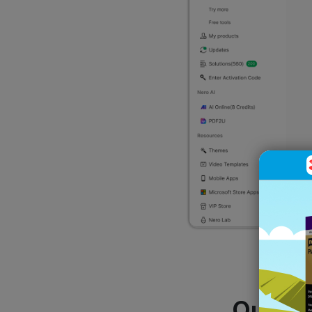
Qual v
🙌 Todas as 