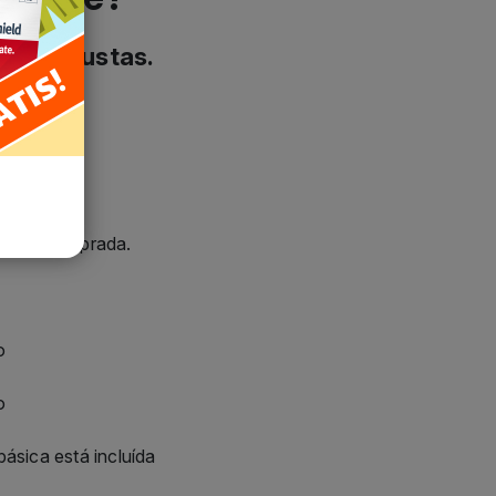
ersão comprada.
o
o
ásica está incluída