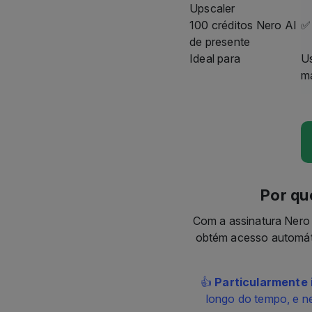
de presente
Ideal para
U
ma
Por qu
Com a assinatura Nero 
obtém acesso automáti
👍
Particularmente 
longo do tempo, e n
co
A assinatura é,