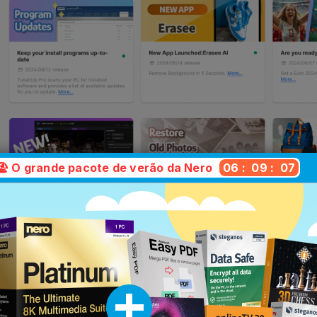
🏖️ O grande pacote de verão da Nero
06
:
09
:
05
ersão é a mais adequada par
diferenças num relance: claras, transparen