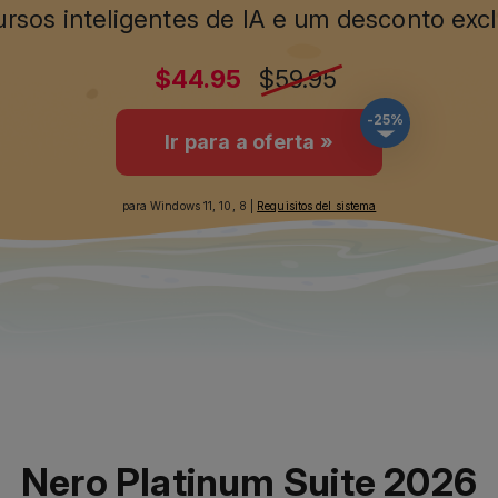
$44.95
$59.95
-25%
Ir para a oferta »
para Windows 11, 10, 8 |
Requisitos del sistema
Nero Platinum Suite 2026
ossa suíte multimídia multifuncional estabe