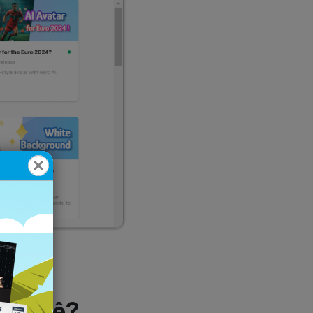
a você?
tes e justas.