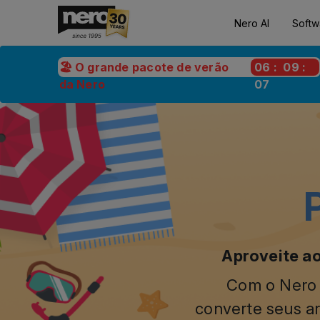
Nero AI
Softw
🏖️ O grande pacote de verão
06
:
09
:
da Nero
05
Aproveite ao
Com o Nero P
converte seus ar
agora com recu