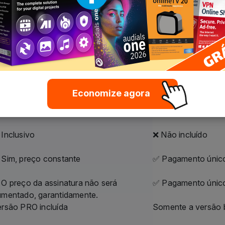
ero Platinum
Nero Platinum
ubscription
Unlimited
agamento anual acessível
Pagamento único
quanto a assinatura estiver ativa
Ilimitado
 Sim, automaticamente
❌ Não, apenas a v
Economize agora
Inclusivo
❌ Não incluído
 Sim, preço constante
✅ Pagamento únic
O preço da assinatura não será
✅ Pagamento únic
umentado, garantidamente.
rsão PRO incluída
Somente a versão b
 A cada renovação
Único