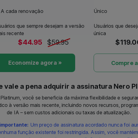
suários que sempre desejam a versão
Usuários que dese
is recente
única
$44.95
$59.95
$119.
Economize agora »
Compre a
e vale a pena adquirir a assinatura Nero P
Platinum, você se beneficia da máxima flexibilidade e segura
co à versão mais recente, incluindo novos recursos, progr
de IA – sem custos adicionais ou taxas de atualização.
importante:
Um preço de assinatura acordado nunca foi au
enhuma função existente foi restringida. Assim, você mant
njunto completo de serviços em condições justas e confiáve
 portanto, a escolha ideal para todos aqueles que dese