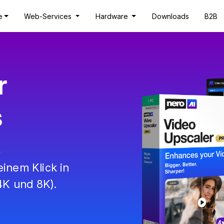
e
Web-Services
Hardware
Downloads
B2B
r
s
6
einem Klick in
4K und 8K).