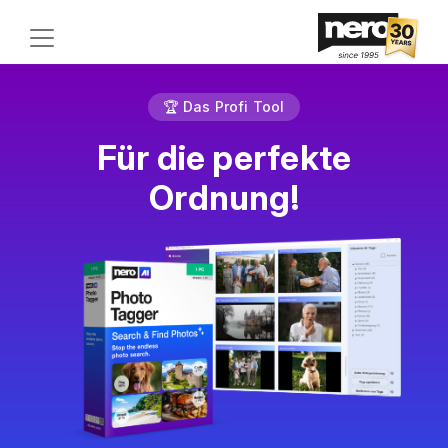
🏆 Das Profi Tool
Für die perfekte
Ordnung!