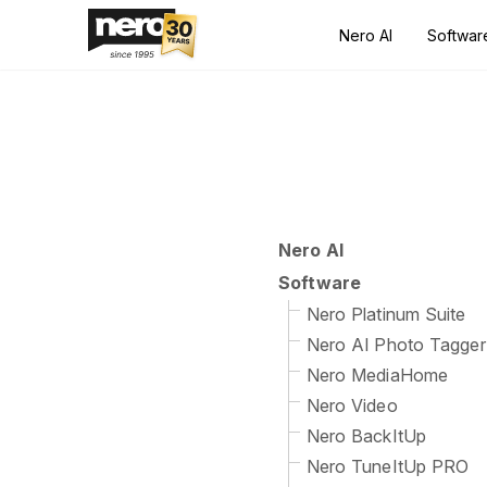
Nero AI
Softwar
Nero AI
Software
Nero Platinum Suite
Nero AI Photo Tagger
Nero MediaHome
Nero Video
Nero BackItUp
Nero TuneItUp PRO