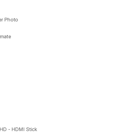
er Photo
imate
lHD - HDMI Stick