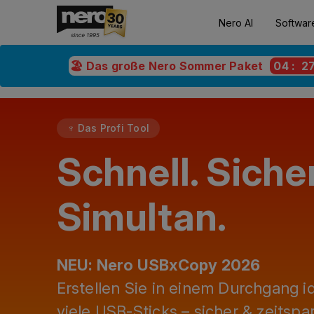
Nero AI
Softwar
🏖️ Das große Nero Sommer Paket
04
:
2
♆ Das Profi Tool
Schnell. Sicher
Simultan.
NEU: Nero USBxCopy 2026
Erstellen Sie in einem Durchgang i
viele USB-Sticks – sicher & zeitspa