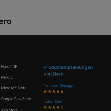
ero
Nero PDF
Produkt­­empfehlungen
von Nero
Nero AI
Passwort-Manager
Microsoft Store
Google Play Store
Daten-Safe
App Store