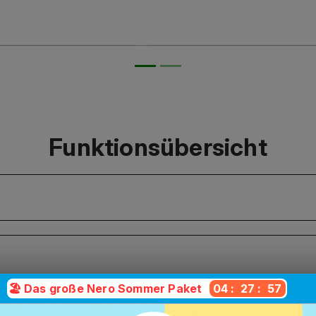
Funktionsübersicht
🏖️ Das große Nero Sommer Paket
04
:
27
:
56