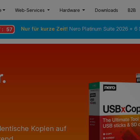
e
Web-Services
Hardware
Downloads
B2B
Nur für kurze Zeit!
Nero Platinum Suite 2026 + 6
7
:
56
.
dentische Kopien auf
rend.