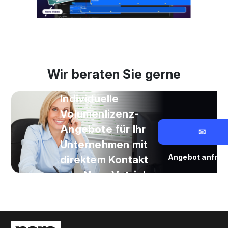
Wir beraten Sie gerne
Individuelle
Volumenlizenz-
Angebote für Ihr
📧
Unternehmen mit
Angebot anfrag
direktem Kontakt
zum Nero Vetrieb.