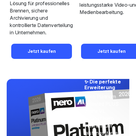
Lösung für professionelles
leistungsstarke Video-un
Brennen, sichere
Medienbearbeitung.
Archivierung und
kontrollierte Datenverteilung
in Unternehmen.
Jetzt kaufen
Jetzt kaufen
✨ Die perfekte
Erweiterung
Nero Platinum
unlimited PLUS
online VL
ergänzt Nero
Platinum um
leistungsstarke