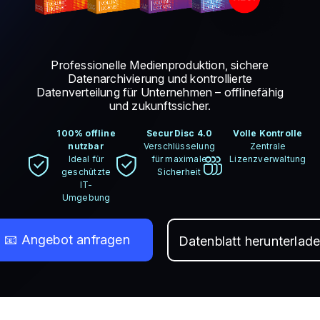
Professionelle Medienproduktion, sichere
Datenarchivierung und kontrollierte
Datenverteilung für Unternehmen – offlinefähig
und zukunftssicher.
100% offline
SecurDisc 4.0
Volle Kontrolle
nutzbar
Verschlüsselung
Zentrale
Ideal für
für maximale
Lizenzverwaltung
geschützte
Sicherheit
IT-
Umgebung
📧 Angebot anfragen
Datenblatt herunterlad