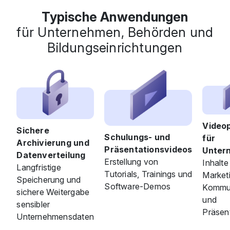
Typische Anwendungen
für Unternehmen, Behörden und
Bildungseinrichtungen
Video
Sichere
Schulungs- und
für
Archivierung und
Präsentationsvideos
Unter
Datenverteilung
Erstellung von
Inhalte
Langfristige
Tutorials, Trainings und
Marketi
Speicherung und
Software-Demos
Kommun
sichere Weitergabe
und
sensibler
Präsen
Unternehmensdaten