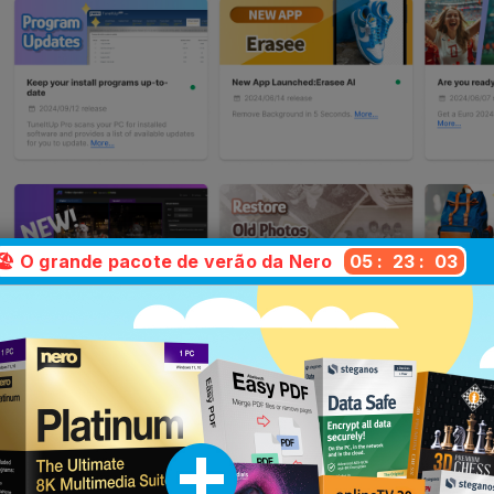
🏖️ O grande pacote de verão da Nero
05
:
23
:
02
ersão é a mais adequada par