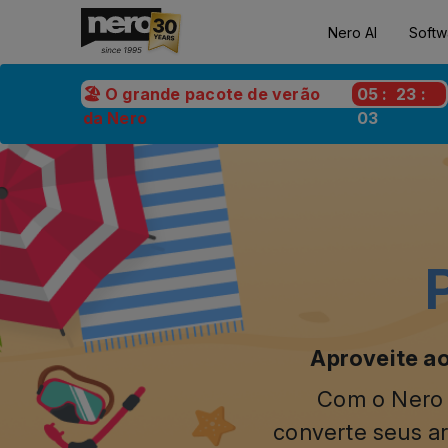
Nero AI
Softw
🏖️ O grande pacote de verão
05
:
23
:
da Nero
02
Aproveite ao
Com o Nero P
converte seus ar