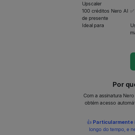
Upscaler
100 créditos Nero AI
✅
de presente
Ideal para
U
ma
Por qu
Com a assinatura Nero 
obtém acesso automáti
👍
Particularmente 
longo do tempo, e n