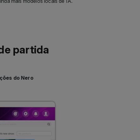
inda mais modelos locais de IA.
de partida
ações do Nero