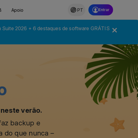
B
Apoio
PT
m Suite 2026 + 6 destaques de software GRÁTIS
o
 neste verão.
 faz backup e
da do que nunca –