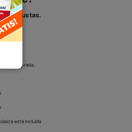
tes e justas.
ersão comprada.
o
o
ásica está incluída