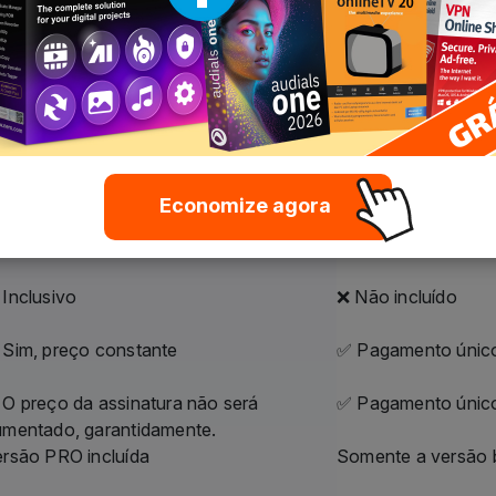
diferenças num relance: claras, transparen
ero Platinum
Nero Platinum
ubscription
Unlimited
agamento anual acessível
Pagamento único
Economize agora
quanto a assinatura estiver ativa
Ilimitado
 Sim, automaticamente
❌ Não, apenas a v
Inclusivo
❌ Não incluído
 Sim, preço constante
✅ Pagamento únic
O preço da assinatura não será
✅ Pagamento únic
umentado, garantidamente.
rsão PRO incluída
Somente a versão b