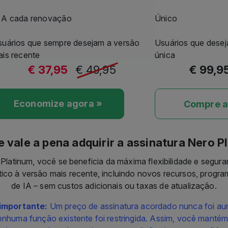
 A cada renovação
Único
suários que sempre desejam a versão
Usuários que dese
is recente
única
€ 37,95
€ 49,95
€ 99,9
Economize agora »
Compre a
e vale a pena adquirir a assinatura Nero P
Platinum, você se beneficia da máxima flexibilidade e segura
co à versão mais recente, incluindo novos recursos, progr
de IA – sem custos adicionais ou taxas de atualização.
importante:
Um preço de assinatura acordado nunca foi au
enhuma função existente foi restringida. Assim, você mant