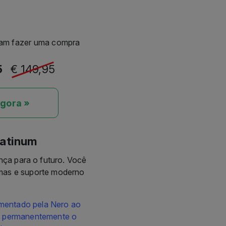
jam fazer uma compra
5
€ 149,95
gora »
latinum
nça para o futuro. Você
amas e suporte moderno
mentado pela Nero ao
ém permanentemente o