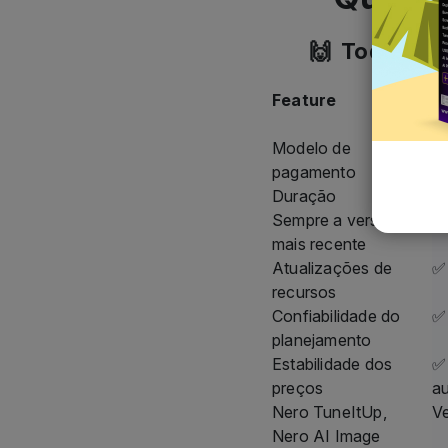
🙌 Todas as 
Feature
N
S
Modelo de
P
pagamento
Duração
En
Sempre a versão
✅
mais recente
Atualizações de
✅ 
recursos
Confiabilidade do
✅
planejamento
Estabilidade dos
✅ 
preços
a
Nero TuneItUp,
Ve
Nero AI Image