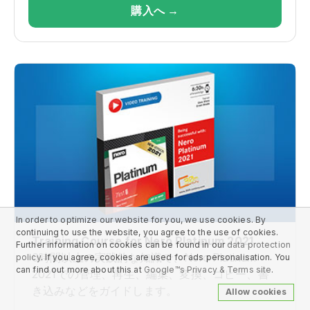
購入へ →
In order to optimize our website for you, we use cookies. By
continuing to use the website, you agree to the use of cookies.
Training Course for Nero Platinum 2021
Further information on cookies can be found in our
data protection
6時間以上の実践的な知識で、Nero Platinum
policy
. If you agree, cookies are used for ads personalisation. You
can find out more about this at
Google™s Privacy & Terms site
.
2021での管理、再生、編集、変換、コピー、書
き込みなどをガイドします。
Allow cookies