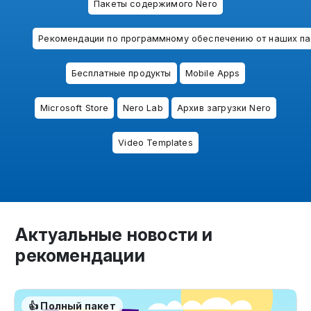
Пакеты содержимого Nero
Рекомендации по программному обеспечению от наших па
Бесплатные продукты
Mobile Apps
Microsoft Store
Nero Lab
Архив загрузки Nero
Video Templates
Актуальные новости и
рекомендации
👍 Полный пакет