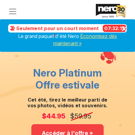
🏖️ Seulement pour un court moment
07
:
32
:
17
!
Le grand paquet d'été Nero
Économisez dès
maintenant »
Nero Platinum
Offre estivale
Cet été, tirez le meilleur parti de
vos photos, vidéos et souvenirs.
$44.95
$59.95
Accéder à l'offre »