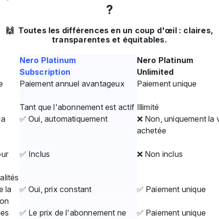
?
🙌 Toutes les différences en un coup d'œil : claires,
transparentes et équitables.
Nero Platinum
Nero Platinum
Subscription
Unlimited
e
Paiement annuel avantageux
Paiement unique
Tant que l'abonnement est actif
Illimité
la
✅ Oui, automatiquement
❌ Non, uniquement la 
achetée
our
✅ Inclus
❌ Non inclus
alités
e la
✅ Oui, prix constant
✅ Paiement unique
ion
des
✅ Le prix de l'abonnement ne
✅ Paiement unique