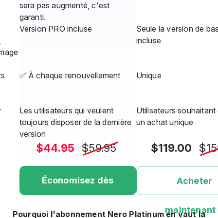
sera pas augmenté, c'est
garanti.
Version PRO incluse
Seule la version de ba
p,
incluse
Image
ts
✅ À chaque renouvellement
Unique
r
Les utilisateurs qui veulent
Utilisateurs souhaitant
toujours disposer de la dernière
un achat unique
version
$44.95
$59.95
$119.00
$15
Économisez dès
Acheter
maintenant »
maintenant
Pourquoi l'abonnement Nero Platinum en vaut la