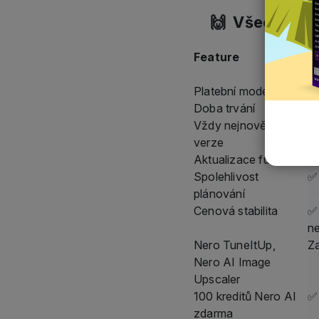
🙌 Všechny roz
Feature
N
S
Platební model
Vý
Doba trvání
Do
Vždy nejnovější
✅
verze
Aktualizace funkcí
✅ 
Spolehlivost
✅ 
plánování
Cenová stabilita
✅
ne
Nero TuneItUp,
Z
Nero AI Image
Upscaler
100 kreditů Nero AI
✅
zdarma
Ideální pro
Už