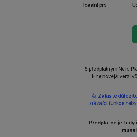
S předplatným Nero Plat
k nejnovější verzi 
👍
Zvláště důležit
stávající funkce neby
Předplatné je tedy 
musel