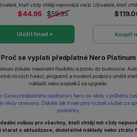
$44.95
$59.95
$119.
Uložit hned »
Koupit n
Proč se vyplatí předplatné Nero Platinum
inum získáte maximální flexibilitu a jistotu do budoucna. Aut
včetně nových funkcí, programů a moderní podpory umělé intel
nákladů nebo poplatků za upgrade.
é:
Cena předplatného sjednaná s Nero se nikdy v průběhu čas
ly nikdy omezeny. Získáte tak trvale plný rozsah služeb za sp
podmínky.
ideální volbou pro všechny, kteří chtějí mít vždy nejnověj
i starat o aktualizace, dodatečné náklady nebo ztrátu f