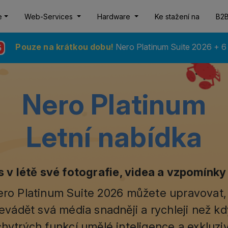
e
Web-Services
Hardware
Ke stažení na
B2
Pouze na krátkou dobu!
Nero Platinum Suite 2026 +
3
Nero Platinum
Letní nabídka
os v létě své fotografie, videa a vzpomínk
ro Platinum Suite 2026 můžete upravovat,
evádět svá média snadněji a rychleji než kd
hytrých funkcí umělé inteligence a exkluzivn