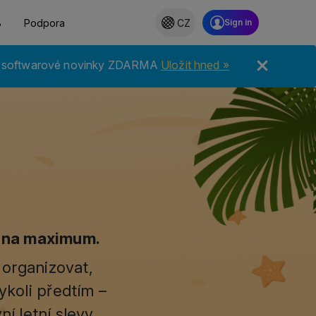
B
Podpora
CZ
 6 softwarové novinky ZDARMA
Uložit hned »
y na maximum.
 organizovat,
ykoli předtím –
í letní slevy.