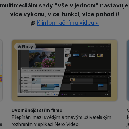
více výkonu, více funkcí, více pohodlí!
🎬
K informačnímu videu »
🔥 Nový
Uvolněnější střih filmu
V
Přepínání mezi světlým a tmavým uživatelským
N
 a
rozhraním v aplikaci Nero Video.
j