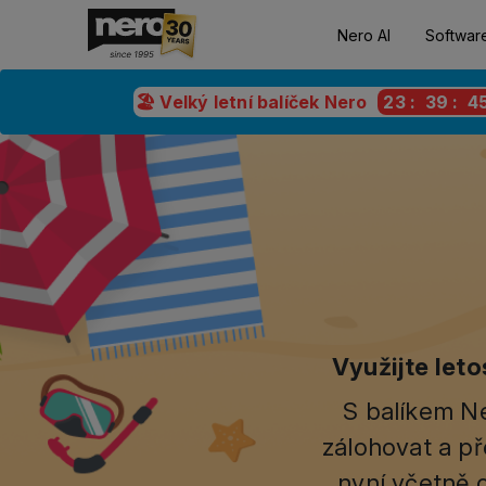
Nero AI
Softwar
🏖️ Velký letní balíček Nero
23
:
39
:
4
Využijte let
S balíkem Ne
zálohovat a př
nyní včetně c