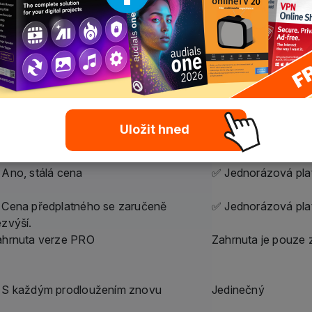
díly na první pohled jasné, transparentní
ero Platinum
Nero Platinum
ubscription
Unlimited
hodná roční platba
Jednorázová platb
kud je předplatné aktivní
Neomezený
 Ano, automaticky
❌ Ne, pouze zakou
Uložit hned
Inkluzivní
❌ Není zahrnuto
Ano, stálá cena
✅ Jednorázová pla
 Cena předplatného se zaručeně
✅ Jednorázová pla
zvýší.
ahrnuta verze PRO
Zahrnuta je pouze 
 S každým prodloužením znovu
Jedinečný
ivatelé, kteří vždy chtějí nejnovější verzi
Uživatelé, kteří ch