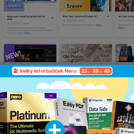
🏖️ Velký letní balíček Nero
23
:
39
:
43
terá verze je pro vás ta prav