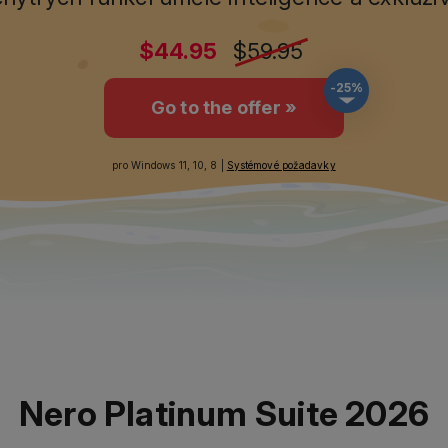
$44.95
$59.95
-25%
Go to the offer »
pro Windows 11, 10, 8 |
Systémové požadavky
Nero Platinum Suite 2026
 multimediální sady "vše v jednom" nastavuje