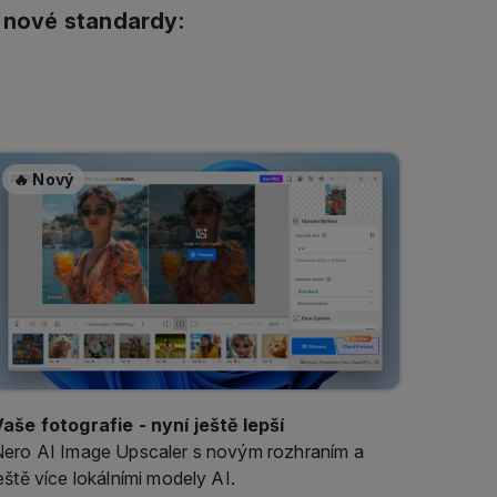
🔥 Nový
aše fotografie - nyní ještě lepší
ero AI Image Upscaler s novým rozhraním a
eště více lokálními modely AI.